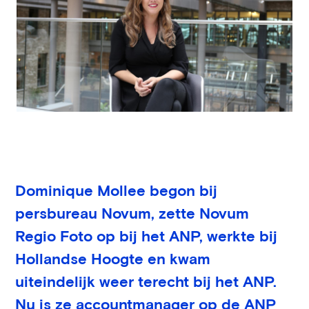
Dominique Mollee begon bij
persbureau Novum, zette Novum
Regio Foto op bij het ANP, werkte bij
Hollandse Hoogte en kwam
uiteindelijk weer terecht bij het ANP.
Nu is ze accountmanager op de ANP