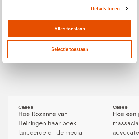
persbericht, gecombineerd met snelle communicatie
Details tonen
en begeleiding, een evenement snel zichtbaarheid
kan geven in zowel lokale als landelijke media.
Alles toestaan
Bekijk ook deze artikelen
Selectie toestaan
Cases
Cases
Hoe Rozanne van
Hoe een 
Heiningen haar boek
massacla
lanceerde en de media
advocate