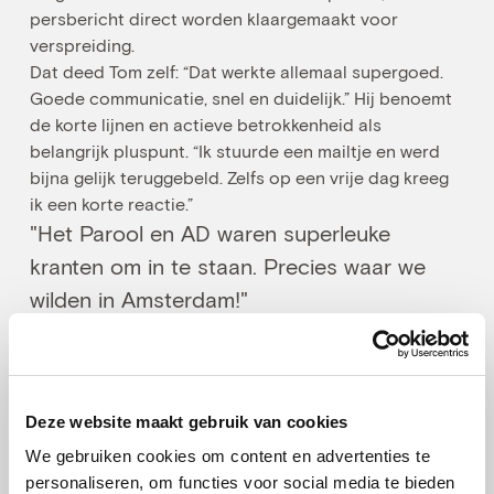
persbericht direct worden klaargemaakt voor
verspreiding.
Dat deed Tom zelf: “Dat werkte allemaal supergoed.
Goede communicatie, snel en duidelijk.” Hij benoemt
de korte lijnen en actieve betrokkenheid als
belangrijk pluspunt. “Ik stuurde een mailtje en werd
bijna gelijk teruggebeld. Zelfs op een vrije dag kreeg
ik een korte reactie.”
"Het Parool en AD waren superleuke
kranten om in te staan. Precies waar we
wilden in Amsterdam!"
— Tom de Potter, mede-oprichter, Challenge
Accepted
Ook dacht het ANP-team mee over het ideale
moment van publiceren. “Toen de eerste reacties van
journalisten nog uitbleven, liet mijn contactpersoon
Deze website maakt gebruik van cookies
een mooi overzicht zien van hoe vaak het bericht al
We gebruiken cookies om content en advertenties te
geopend was. Dat was fijn om te zien, dat het écht
personaliseren, om functies voor social media te bieden
werkte.”