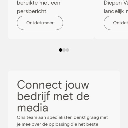
bereikte met een
Diepen Va
persbericht
landelijk
Ontdek meer
Ontde
0
1
2
Connect jouw
bedrijf met de
media
Ons team aan specialisten denkt graag met
je mee over de oplossing die het beste