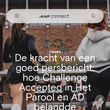
Cases
De kracht van een
goed persbericht:
hoe Challenge
Accepted in Het
Parool en AD
belandde